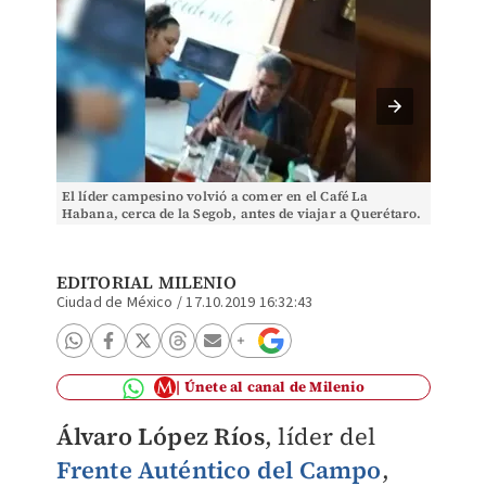
El líder campesino volvió a comer en el Café La
El líde
Habana, cerca de la Segob, antes de viajar a Querétaro.
La Haba
(Especial)
EDITORIAL MILENIO
Ciudad de México
/
17.10.2019 16:32:43
Únete al canal de Milenio
Álvaro López Ríos
, líder del
Frente Auténtico del Campo
,