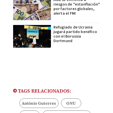
riesgos de "estanflación"
por factores globales,
alerta el FMI
Refugiado de Ucrania
jugará partido benéfico
con el Borussia
Dortmund
TAGS RELACIONADOS:
António Guterres
ONU