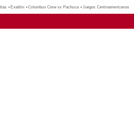
tlas
Exatlón
Columbus Crew vs Pachuca
Juegos Centroamericanos