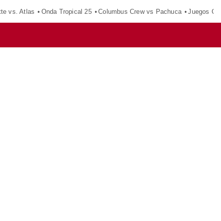
tte vs. Atlas
Onda Tropical 25
Columbus Crew vs Pachuca
Juegos Ce