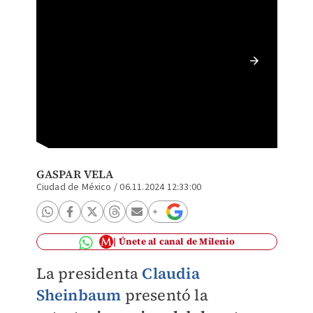
Da cont
gestand
GASPAR VELA
Ciudad de México
/
06.11.2024 12:33:00
Únete al canal de Milenio
La presidenta
Claudia
Sheinbaum
presentó la