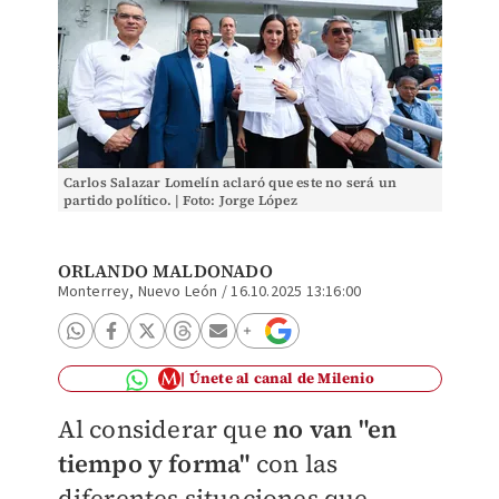
Carlos Salazar Lomelín aclaró que este no será un
partido político. | Foto: Jorge López
ORLANDO MALDONADO
Monterrey, Nuevo León
/
16.10.2025 13:16:00
Únete al canal de Milenio
Al considerar que
no van "en
tiempo y forma"
con las
diferentes situaciones que