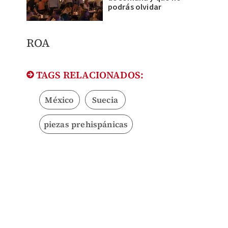
podrás olvidar
ROA
TAGS RELACIONADOS:
México
Suecia
piezas prehispánicas