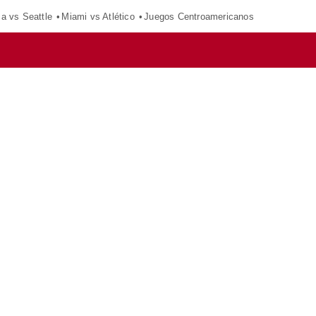
ca vs Seattle
Miami vs Atlético
Juegos Centroamericanos