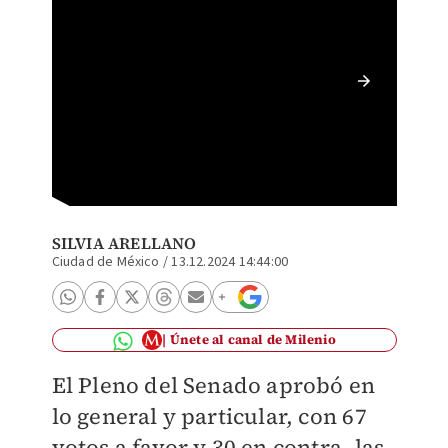
Senado 
amparo 
SILVIA ARELLANO
Ciudad de México
/
13.12.2024 14:44:00
Únete al canal de Milenio
El Pleno del Senado aprobó en
lo general y particular, con 67
votos a favor y 30 en contra, las