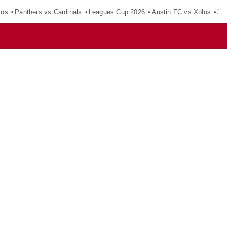
tos
Panthers vs Cardinals
Leagues Cup 2026
Austin FC vs Xolos
Ju