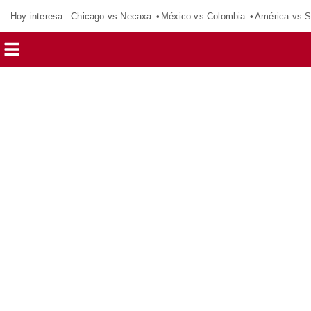
Hoy interesa:
Chicago vs Necaxa
México vs Colombia
América vs S