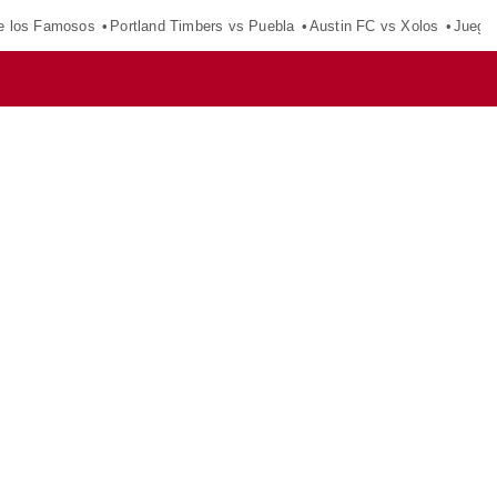
e los Famosos
Portland Timbers vs Puebla
Austin FC vs Xolos
Juego