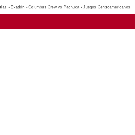
tlas
Exatlón
Columbus Crew vs Pachuca
Juegos Centroamericanos