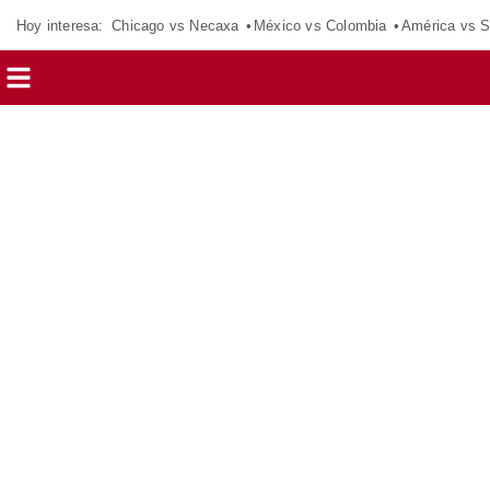
Hoy interesa:
Chicago vs Necaxa
México vs Colombia
América vs S