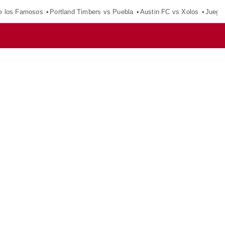
e los Famosos
Portland Timbers vs Puebla
Austin FC vs Xolos
Juego