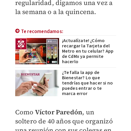
regularidad, digamos una vez a
la semana o a la quincena.
Te recomendamos:
¡Actualízate! ¿Cómo
recargar la Tarjeta del
Metro en tu celular? App
de CdMx ya permite
hacerlo
¿Te falla la app de
Bienestar? Lo que
tendrías que hacer si no
puedes entrar o te
marca error
Como
Víctor Paredón
, un
soltero de 40 años que organizó
una reunión con sus colegas en