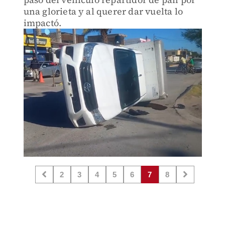
una glorieta y al querer dar vuelta lo
impactó.
2
3
4
5
6
7
8