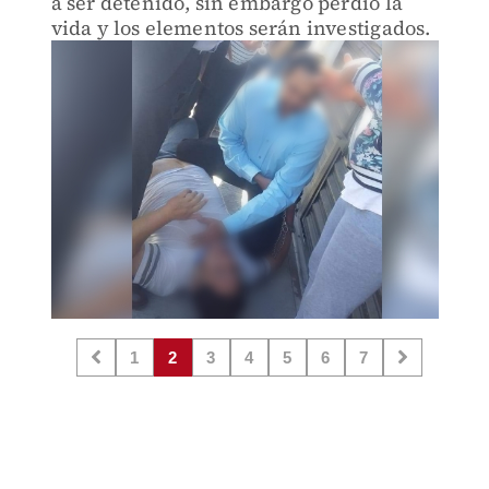
a ser detenido, sin embargo perdió la
vida y los elementos serán investigados.
1
2
3
4
5
6
7