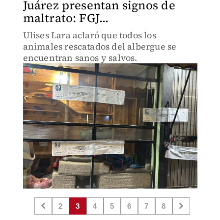
Juárez presentan signos de
maltrato: FGJ...
Ulises Lara aclaró que todos los
animales rescatados del albergue se
encuentran sanos y salvos.
2
3
4
5
6
7
8