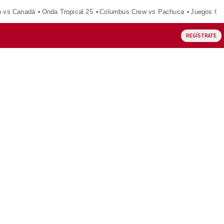
o vs Canadá
Onda Tropical 25
Columbus Crew vs Pachuca
Juegos Ce
REGÍSTRATE