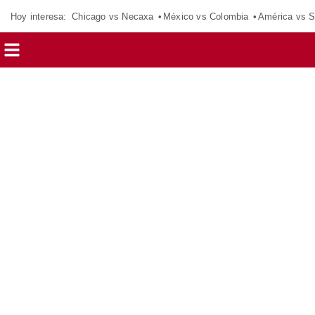
Hoy interesa:
Chicago vs Necaxa
México vs Colombia
América vs S