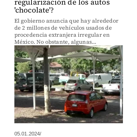
regularización de los autos
'chocolate'?
El gobierno anuncia que hay alrededor
de 2 millones de vehículos usados de
procedencia extranjera irregular en
México. No obstante, algunas
asociaciones de la industria automotriz
estiman que la cifra podría ser de 18
millones de autos 'chocolate'.
05.01.2024/