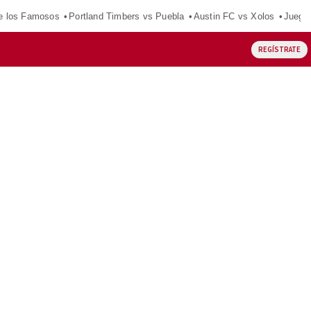
e los Famosos
Portland Timbers vs Puebla
Austin FC vs Xolos
Juego
REGÍSTRATE