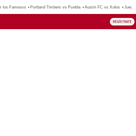
e los Famosos
Portland Timbers vs Puebla
Austin FC vs Xolos
Juego
REGÍSTRATE