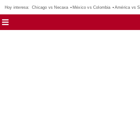
Hoy interesa:
Chicago vs Necaxa
México vs Colombia
América vs S