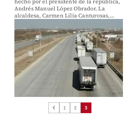
hecho por el presidente de la república,
Andrés Manuel López Obrador. La
alcaldesa, Carmen Lilia Canturosas,
comento que el gobierno municipal
brindara las facilidades
correspondientes para que el proyecto
aterrice
1
2
3