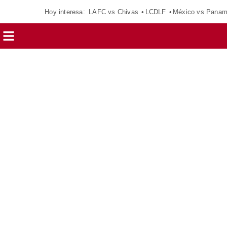
Hoy interesa:
LAFC vs Chivas
LCDLF
México vs Pana