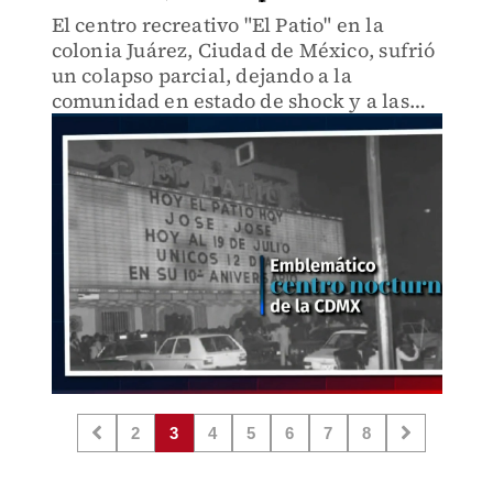
El centro recreativo "El Patio" en la
colonia Juárez, Ciudad de México, sufrió
un colapso parcial, dejando a la
comunidad en estado de shock y a las
autoridades locales investigando las
causas de este trágico incidente.
2
3
4
5
6
7
8