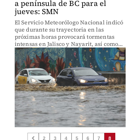
a península de BC para el
jueves: SMN
El Servicio Meteorólogo Nacional indicó
que durante su trayectoria en las
próximas horas provocará tormentas
intensas en Jalisco y Nayarit, así como
fuertes lluvias en en el occidente y
centro de México.
2
3
4
5
6
7
8