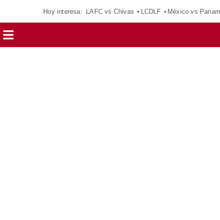
Hoy interesa:
LAFC vs Chivas
LCDLF
México vs Pana