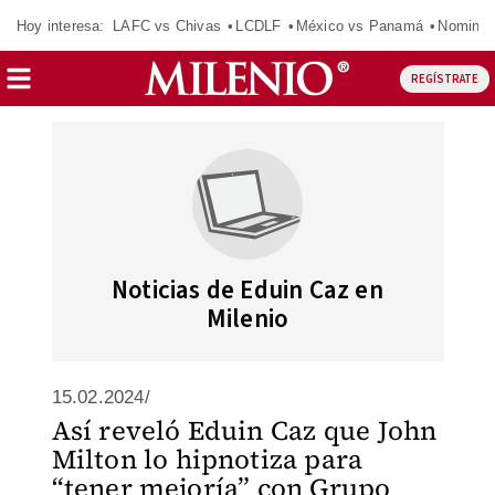
Hoy interesa:
LAFC vs Chivas
LCDLF
México vs Panamá
Nomina
REGÍSTRATE
Noticias de Eduin Caz en
Milenio
15.02.2024/
Así reveló Eduin Caz que John
Milton lo hipnotiza para
“tener mejoría” con Grupo