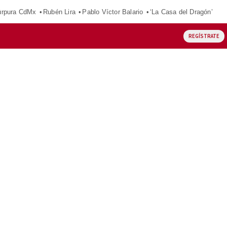
púrpura CdMx
Rubén Lira
Pablo Víctor Balario
‘La Casa del Dragón’
REGÍSTRATE