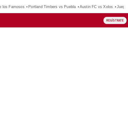
e los Famosos
Portland Timbers vs Puebla
Austin FC vs Xolos
Juego
REGÍSTRATE