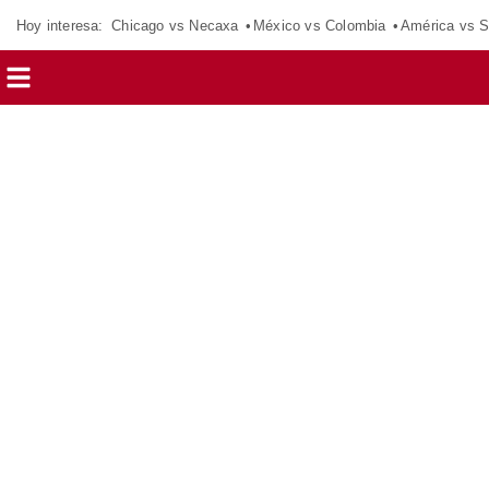
Hoy interesa:
Chicago vs Necaxa
México vs Colombia
América vs S