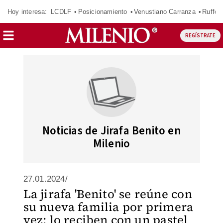
Hoy interesa:
LCDLF
Posicionamiento
Venustiano Carranza
Ruffo 
REGÍSTRATE
Noticias de Jirafa Benito en
Milenio
27.01.2024/
La jirafa 'Benito' se reúne con
su nueva familia por primera
vez; lo reciben con un pastel