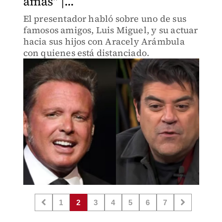
amas" |...
El presentador habló sobre uno de sus
famosos amigos, Luis Miguel, y su actuar
hacia sus hijos con Aracely Arámbula
con quienes está distanciado.
1
2
3
4
5
6
7