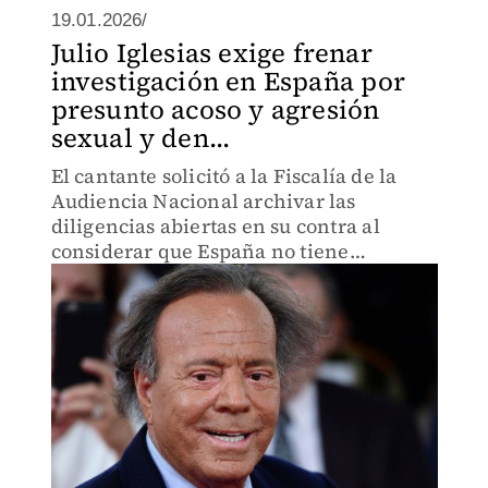
19.01.2026/
Julio Iglesias exige frenar
investigación en España por
presunto acoso y agresión
sexual y den...
El cantante solicitó a la Fiscalía de la
Audiencia Nacional archivar las
diligencias abiertas en su contra al
considerar que España no tiene
jurisdicción sobre los hechos, los cuales
han provocado un grave daño a su
imagen pública.