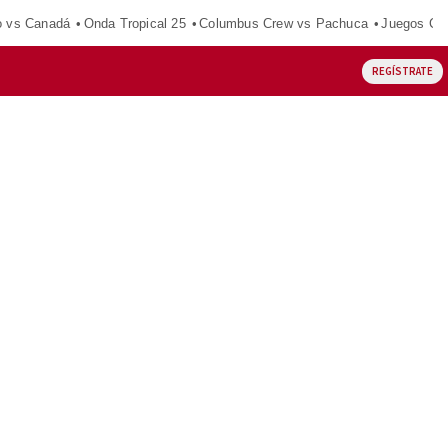
o vs Canadá
Onda Tropical 25
Columbus Crew vs Pachuca
Juegos Ce
REGÍSTRATE