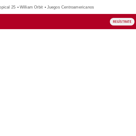
opical 25
William Orbit
Juegos Centroamericanos
REGÍSTRATE