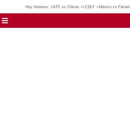
Hoy interesa:
LAFC vs Chivas
LCDLF
México vs Pana