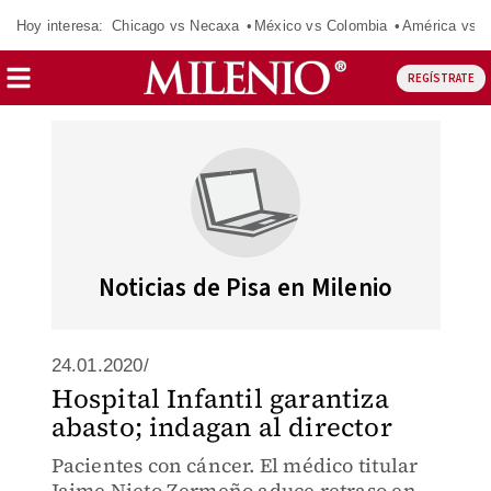
Hoy interesa:
Chicago vs Necaxa
México vs Colombia
América vs S
REGÍSTRATE
Noticias de Pisa en Milenio
24.01.2020/
Hospital Infantil garantiza
abasto; indagan al director
Pacientes con cáncer. El médico titular
Jaime Nieto Zermeño aduce retraso en