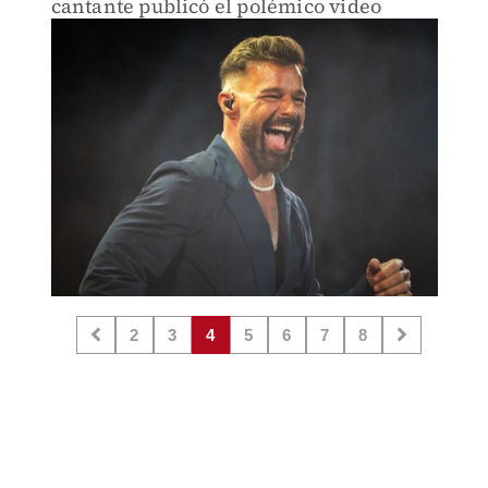
cantante publicó el polémico video
2
3
4
5
6
7
8