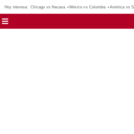
Hoy interesa:
Chicago vs Necaxa
México vs Colombia
América vs S