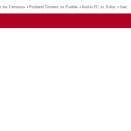
e los Famosos
Portland Timbers vs Puebla
Austin FC vs Xolos
Juego