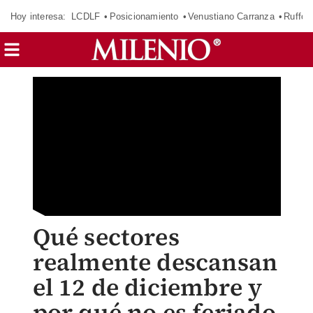
Hoy interesa:
LCDLF
Posicionamiento
Venustiano Carranza
Ruffo 
Qué sectores
realmente descansan
el 12 de diciembre y
por qué no es feriado