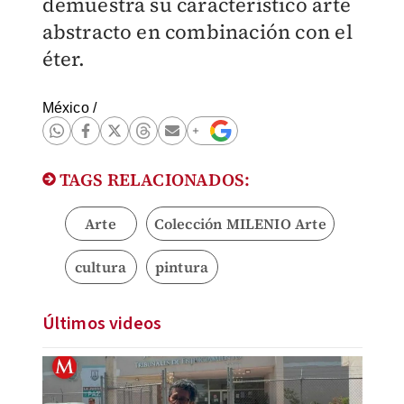
demuestra su característico arte
abstracto en combinación con el
éter.
México
/
TAGS RELACIONADOS:
Arte
Colección MILENIO Arte
cultura
pintura
Últimos videos