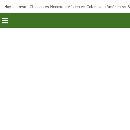
Hoy interesa:
Chicago vs Necaxa
México vs Colombia
América vs S