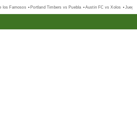
e los Famosos
Portland Timbers vs Puebla
Austin FC vs Xolos
Juego