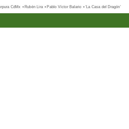
púrpura CdMx
Rubén Lira
Pablo Víctor Balario
‘La Casa del Dragón’