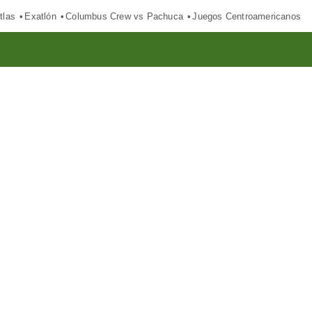
tlas
Exatlón
Columbus Crew vs Pachuca
Juegos Centroamericanos