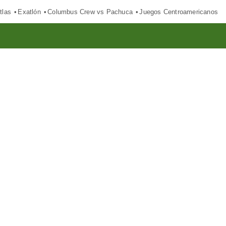
tlas
Exatlón
Columbus Crew vs Pachuca
Juegos Centroamericanos