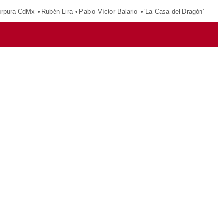
púrpura CdMx
Rubén Lira
Pablo Víctor Balario
‘La Casa del Dragón’