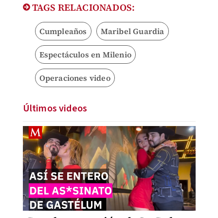
TAGS RELACIONADOS:
Cumpleaños
Maribel Guardia
Espectáculos en Milenio
Operaciones video
Últimos videos