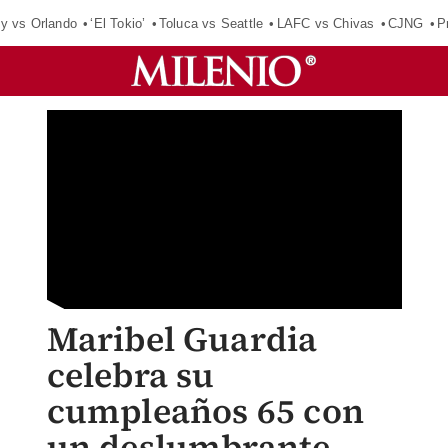
y vs Orlando
‘El Tokio’
Toluca vs Seattle
LAFC vs Chivas
CJNG
P
Maribel Guardia
celebra su
cumpleaños 65 con
un deslumbrante