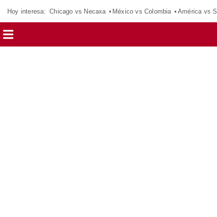
Hoy interesa:
Chicago vs Necaxa
México vs Colombia
América vs S