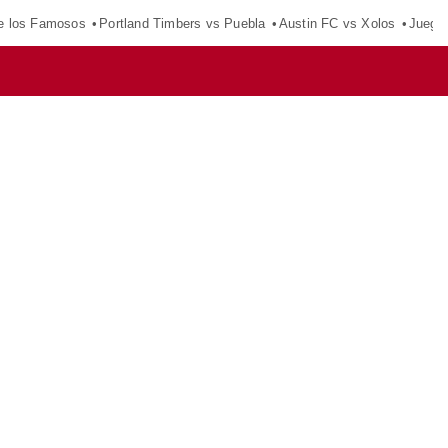
e los Famosos
Portland Timbers vs Puebla
Austin FC vs Xolos
Juego