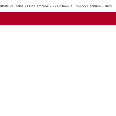
rlotte vs. Atlas
Onda Tropical 25
Columbus Crew vs Pachuca
Juegos