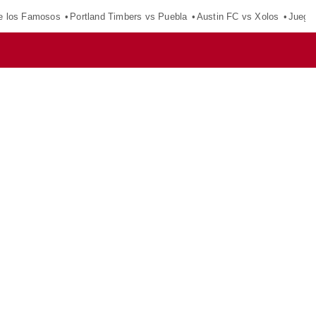
e los Famosos
Portland Timbers vs Puebla
Austin FC vs Xolos
Juego