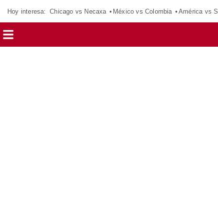
Hoy interesa:
Chicago vs Necaxa
México vs Colombia
América vs S