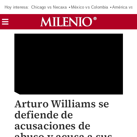
Hoy interesa:
Chicago vs Necaxa
México vs Colombia
América vs S
Arturo Williams se
defiende de
acusaciones de
abuso y acusa a sus