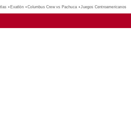
tlas
Exatlón
Columbus Crew vs Pachuca
Juegos Centroamericanos