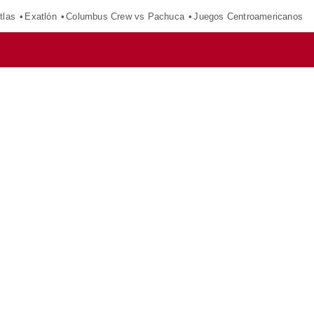
tlas
Exatlón
Columbus Crew vs Pachuca
Juegos Centroamericanos