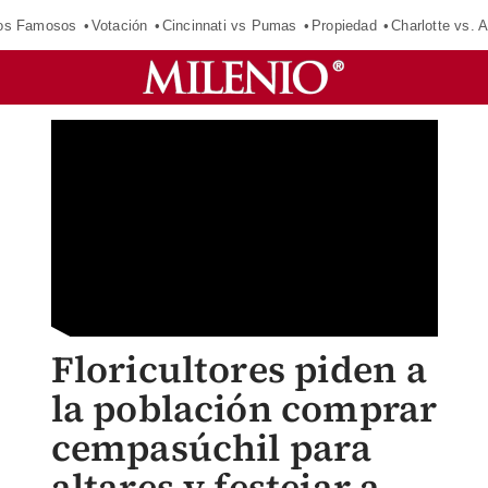
los Famosos
Votación
Cincinnati vs Pumas
Propiedad
Charlotte vs. A
Floricultores piden a
la población comprar
cempasúchil para
altares y festejar a