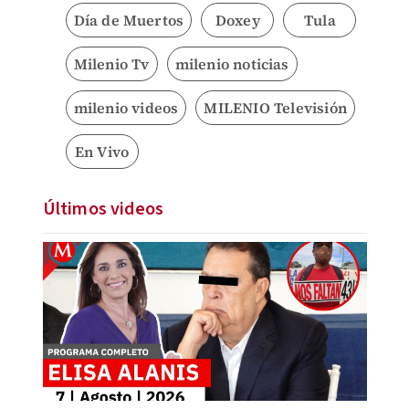
Día de Muertos
Doxey
Tula
Milenio Tv
milenio noticias
milenio videos
MILENIO Televisión
En Vivo
Últimos videos