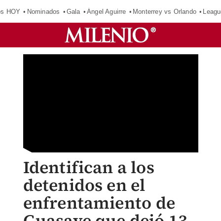
os HOY
Nominados
Gala
Ángel Aguirre
Monterrey vs Orlando
Leagu
Identifican a los
detenidos en el
enfrentamiento de
Guasave que dejó 13